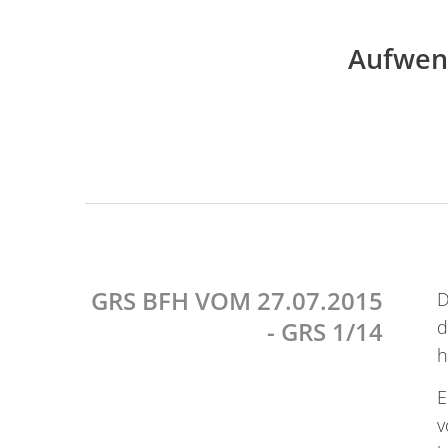
Aufwend
GRS BFH VOM 27.07.2015
D
- GRS 1/14
d
h
E
v