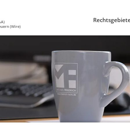
Rechtsgebiet
AA)
euern (Wire)